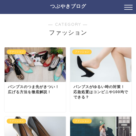
つぶやきブログ
― CATEGORY ―
ファッション
ファッション
ファッション
パンプスのつま先がきつい！
パンプスがゆるい時の対策！
広げる方法を徹底解説！
応急処置はコンビニや100均で
できる？
ファッション
ファッション