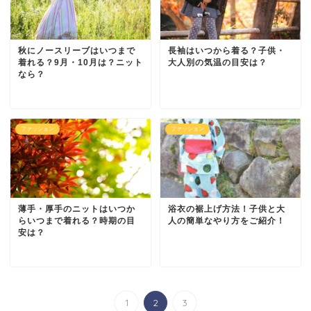
秋にノースリーブはいつまで
長袖はいつから着る？子供・
着れる？9月・10月は？ニット
大人別の気温の目安は？
なら？
ファッション
ファッション
薄手・厚手のニットはいつか
浴衣の裾上げ方法！子供と大
らいつまで着れる？時期の目
人の簡単なやり方をご紹介！
安は？
1
2
3