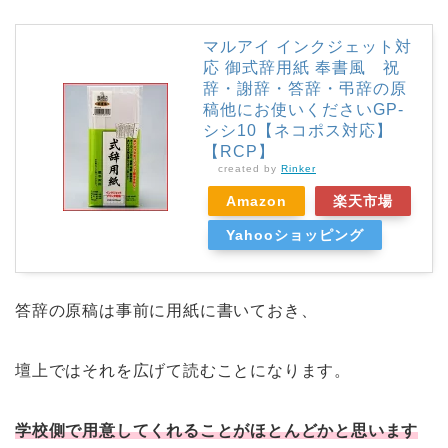
マルアイ インクジェット対
応 御式辞用紙 奉書風 祝
辞・謝辞・答辞・弔辞の原
稿他にお使いくださいGP-
シシ10【ネコポス対応】
【RCP】
created by
Rinker
Amazon
楽天市場
Yahooショッピング
答辞の原稿は事前に用紙に書いておき、
壇上ではそれを広げて読むことになります。
学校側で用意してくれることがほとんどかと思います