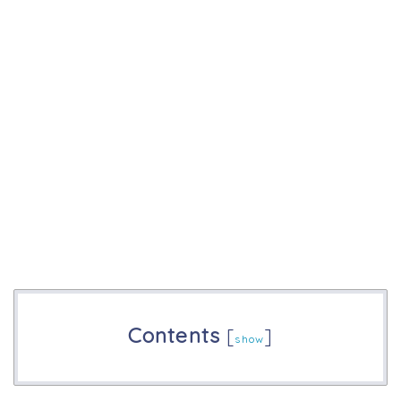
Contents
[
]
show