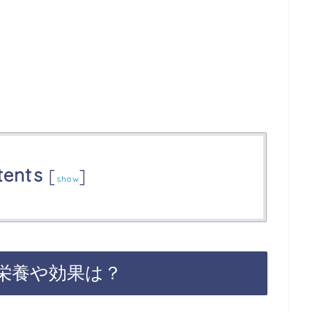
tents
[
]
show
栄養や効果は？