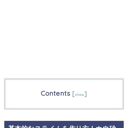
Contents
[
]
show