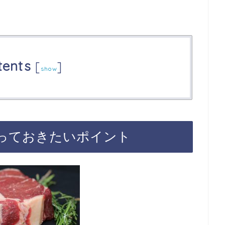
tents
[
]
show
っておきたいポイント