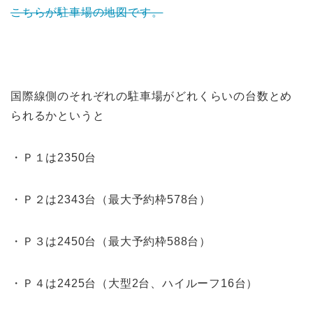
こちらが駐車場の地図です。
国際線側のそれぞれの駐車場がどれくらいの台数とめ
られるかというと
・Ｐ１は2350台
・Ｐ２は2343台（最大予約枠578台）
・Ｐ３は2450台（最大予約枠588台）
・Ｐ４は2425台（大型2台、ハイルーフ16台）