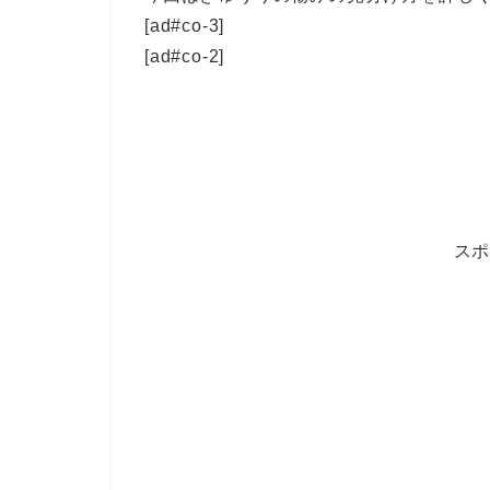
[ad#co-3]
[ad#co-2]
ス