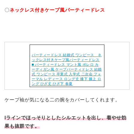
〇
ネックレス付きケープ風パーティードレス
パーティードレス 結婚式 ワンピース ネ
ックレス付きケープ風パーティードレス
■ パーティードレス マント風 ボレロ カ
ーディガン風 ケープパーティドレス 結婚
式 ワンピース 卒業式 入学式 二次会 フォ
ーマル レディース ロング丈 膝下 膝上 ロ
ング ひざ丈 ひざ下 春夏
ケープ袖が気になる二の腕をカバーしてくれます。
Iラインでほっそりとしたシルエットを出し、着やせ効
果も抜群です。