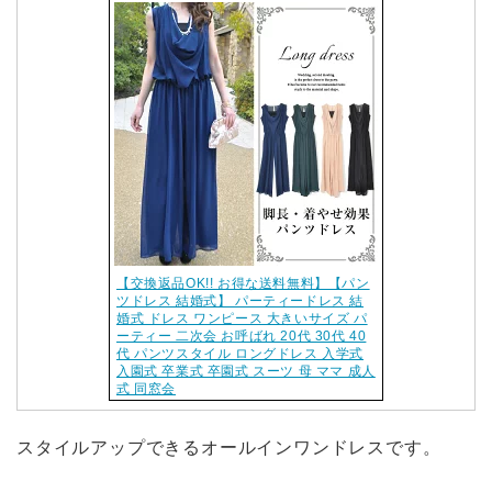
【交換返品OK!! お得な送料無料】【パン
ツドレス 結婚式】 パーティードレス 結
婚式 ドレス ワンピース 大きいサイズ パ
ーティー 二次会 お呼ばれ 20代 30代 40
代 パンツスタイル ロングドレス 入学式
入園式 卒業式 卒園式 スーツ 母 ママ 成人
式 同窓会
スタイルアップできるオールインワンドレスです。