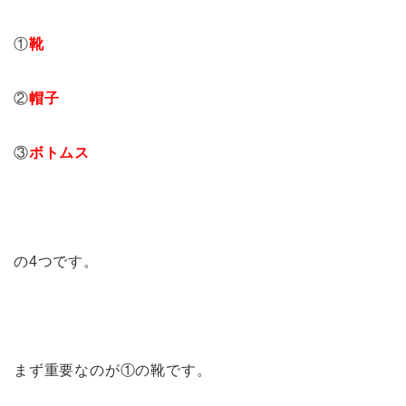
①
靴
②
帽子
③
ボトムス
の4つです。
まず重要なのが①の靴です。