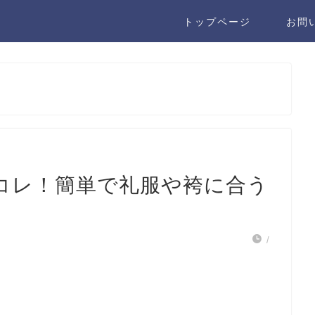
トップページ
お問
コレ！簡単で礼服や袴に合う
/