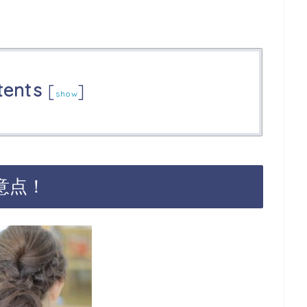
tents
[
]
show
意点！