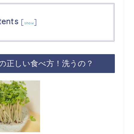
tents
[
]
show
の正しい食べ方！洗うの？